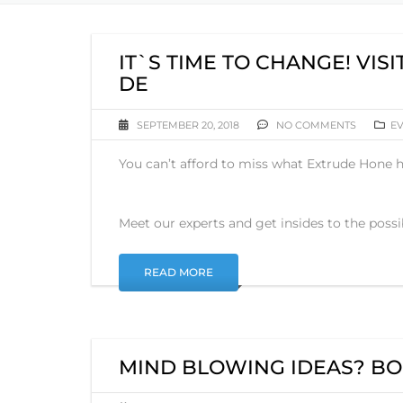
IT`S TIME TO CHANGE! VISI
DE
SEPTEMBER 20, 2018
NO COMMENTS
E
You can’t afford to miss what Extrude Hone h
Meet our experts and get insides to the possib
READ MORE
MIND BLOWING IDEAS? BOO