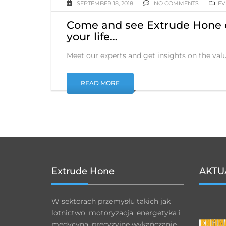
SEPTEMBER 18, 2018
NO COMMENTS
EV
Come and see Extrude Hone on
your life…
Meet our experts and get insights on the val
READ MORE
Extrude Hone
AKTU
W sektorach przemysłu takich jak
lotnictwo, motoryzacja, energetyka i
medycyna, precyzyjne wykańczanie