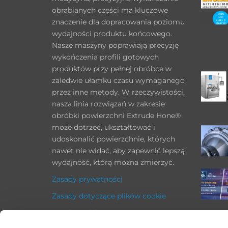
obrabianych części ma kluczowe
znaczenie dla dopracowania poziomu
wydajności produktu końcowego.
Nasze maszyny poprawiają precyzję
wykończenia profili gotowych
produktów przy pełnej obróbce w
zaledwie ułamku czasu wymaganego
przez inne metody. W rzeczywistości,
nasza linia rozwiązań w zakresie
obróbki powierzchni Extrude Hone®
może dotrzeć, ukształtować i
udoskonalić powierzchnie, których
nawet nie widać, aby zapewnić lepszą
wydajność, którą można zmierzyć.
Zasady prywatności
Zasady dotyczące plików cookie
Stopka redakcyjna