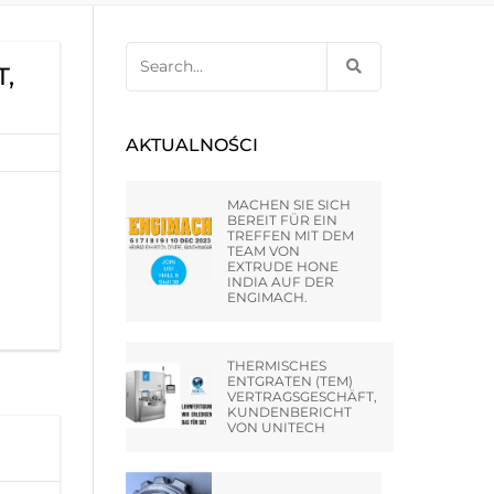
– HUNTLEY –
 KSIĘGI
Search
 EXTRUDE
T,
for:
– STERLING
AKTUALNOŚCI
RSIDE
MACHEN SIE SICH
BEREIT FÜR EIN
TREFFEN MIT DEM
A PVT LTD
TEAM VON
EXTRUDE HONE
INDIA AUF DER
NGHAI) CO.,
ENGIMACH.
THERMISCHES
 MISATO –
ENTGRATEN (TEM)
VERTRAGSGESCHÄFT,
KUNDENBERICHT
VON UNITECH