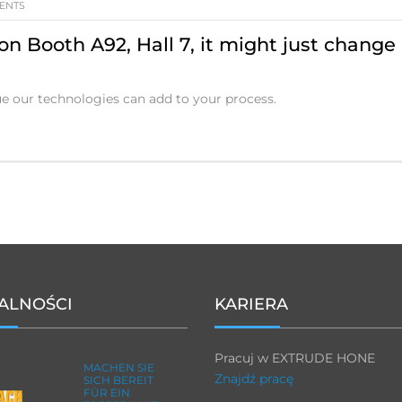
ENTS
 Booth A92, Hall 7, it might just change
ue our technologies can add to your process.
ALNOŚCI
KARIERA
Pracuj w EXTRUDE HONE
MACHEN SIE
Znajdź pracę
SICH BEREIT
FÜR EIN