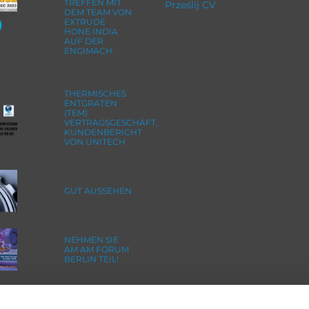
TREFFEN MIT
Prześlij CV
DEM TEAM VON
EXTRUDE
HONE INDIA
AUF DER
ENGIMACH.
THERMISCHES
ENTGRATEN
(TEM)
VERTRAGSGESCHÄFT,
KUNDENBERICHT
VON UNITECH
GUT AUSSEHEN
NEHMEN SIE
AM AM FORUM
BERLIN TEIL!