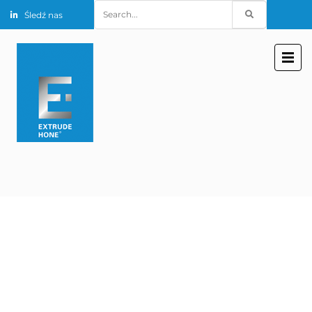
Search
Śledź nas
for: