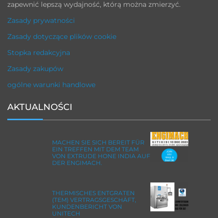
zapewnić lepszą wydajność, którą można zmierzyć.
Zasady prywatności
Zasady dotyczące plików cookie
Stopka redakcyjna
Zasady zakupów
ogólne warunki handlowe
AKTUALNOŚCI
MACHEN SIE SICH BEREIT FÜR
EIN TREFFEN MIT DEM TEAM
VON EXTRUDE HONE INDIA AUF
DER ENGIMACH.
THERMISCHES ENTGRATEN
(TEM) VERTRAGSGESCHÄFT,
KUNDENBERICHT VON
UNITECH