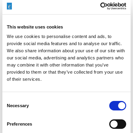
kompaktowe konstrukcje,
złożone kształty i trudne w
obróbce materiały.
This website uses cookies
Prawidłowe wykończenie
We use cookies to personalise content and ads, to
elementów metalowych zwiększa
provide social media features and to analyse our traffic.
bezpieczeństwo, niezawodność i
We also share information about your use of our site with
wydajność całego budowanego
our social media, advertising and analytics partners who
systemu, zwiększając tym
may combine it with other information that you’ve
samym wartość oferty dla
provided to them or that they’ve collected from your use
klientów.
of their services.
Consent
Necessary
Selection
Preferences