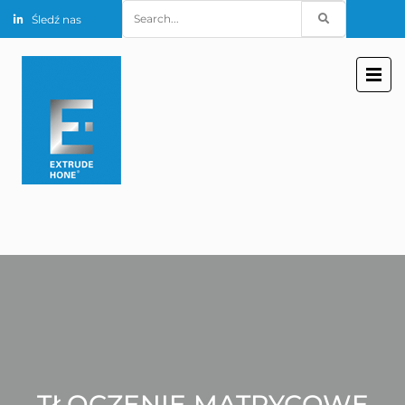
Search
Śledź nas
for:
TŁOCZENIE MATRYCOWE