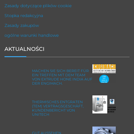
Zasady dotyczące plików cookie
Stopka redakcyjna
Zasady zakupów
ogólne warunki handlowe
AKTUALNOŚCI
MACHEN SIE SICH BEREIT FÜR
EIN TREFFEN MIT DEM TEAM
VON EXTRUDE HONE INDIA AUF
DER ENGIMACH.
THERMISCHES ENTGRATEN
(TEM) VERTRAGSGESCHÄFT,
KUNDENBERICHT VON
UNITECH
GUT AUSSEHEN