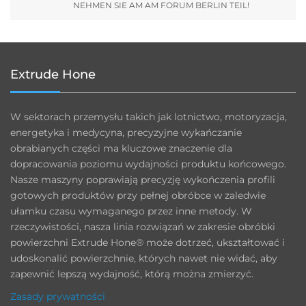
NEHMEN SIE AM AM FORUM BERLIN TEIL!
Extrude Hone
W sektorach przemysłu takich jak lotnictwo, motoryzacja,
energetyka i medycyna, precyzyjne wykańczanie
obrabianych części ma kluczowe znaczenie dla
dopracowania poziomu wydajności produktu końcowego.
Nasze maszyny poprawiają precyzję wykończenia profili
gotowych produktów przy pełnej obróbce w zaledwie
ułamku czasu wymaganego przez inne metody. W
rzeczywistości, nasza linia rozwiązań w zakresie obróbki
powierzchni Extrude Hone® może dotrzeć, ukształtować i
udoskonalić powierzchnie, których nawet nie widać, aby
zapewnić lepszą wydajność, którą można zmierzyć.
Zasady prywatności