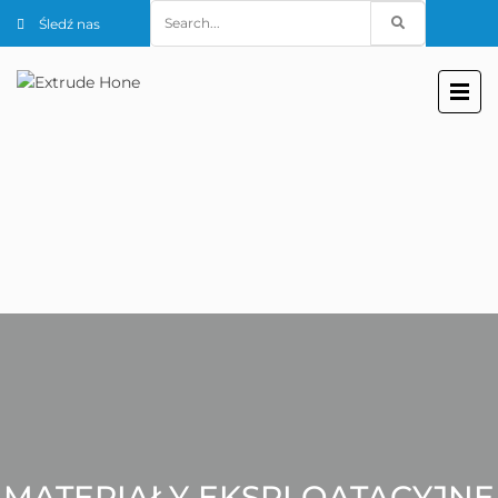
Search
Śledź nas
for:
MATERIAŁY EKSPLOATACYJNE