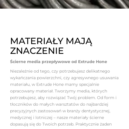
MATERIAŁY MAJĄ
ZNACZENIE
Ścierne media przepływowe od Extrude Hone
Niezależnie od tego, czy potrzebujesz delikatnego
wykańczania powierzchni, czy agresywnego usuwania
materiału, w Extrude Hone mamy specjalnie
opracowany materiał. Tworzymy media, których
potrzebujesz, aby rozwiązać Twój problem. Od form i
tłoczników do małych warsztatów do najbardziej
precyzyjnych zastosowań w branży dentystycznej,
medycznej i lotniczej – nasze materiały ścierne
dopasują się do Twoich potrzeb. Praktycznie żaden