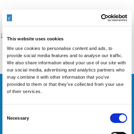
Trzymaj z dala od zanieczyszczeń
This website uses cookies
Previous
Next
We use cookies to personalise content and ads, to
provide social media features and to analyse our traffic.
We also share information about your use of our site with
our social media, advertising and analytics partners who
may combine it with other information that you’ve
provided to them or that they’ve collected from your use
of their services.
KARTA INFORMACYJNA MA
ZNACZENIE
Consent
Necessary
Selection