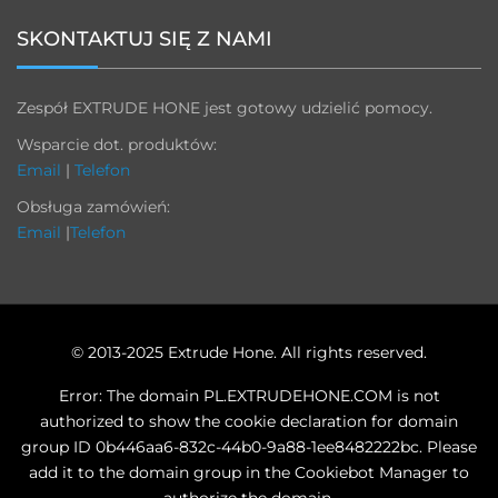
SKONTAKTUJ SIĘ Z NAMI
Zespół EXTRUDE HONE jest gotowy udzielić pomocy.
Wsparcie dot. produktów:
Email
|
Telefon
Obsługa zamówień:
Email
|
Telefon
© 2013-2025 Extrude Hone. All rights reserved.
Error: The domain PL.EXTRUDEHONE.COM is not
authorized to show the cookie declaration for domain
group ID 0b446aa6-832c-44b0-9a88-1ee8482222bc. Please
add it to the domain group in the Cookiebot Manager to