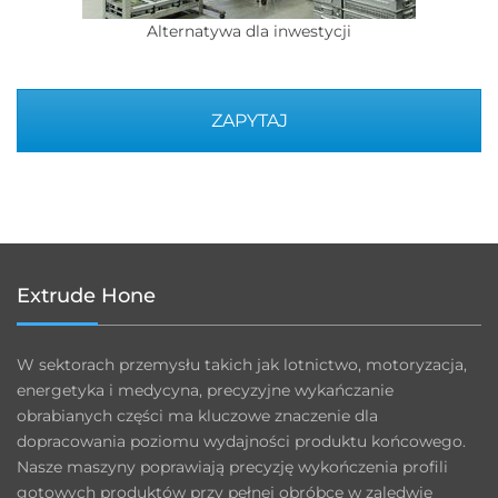
Alternatywa dla inwestycji
ZAPYTAJ
Extrude Hone
W sektorach przemysłu takich jak lotnictwo, motoryzacja,
energetyka i medycyna, precyzyjne wykańczanie
obrabianych części ma kluczowe znaczenie dla
dopracowania poziomu wydajności produktu końcowego.
Nasze maszyny poprawiają precyzję wykończenia profili
gotowych produktów przy pełnej obróbce w zaledwie