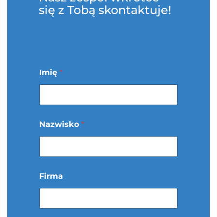
się z Tobą skontaktuje!
Imię
*
p
Nazwisko
*
r
o
ś
b
a
J
Firma
a
p
o
n