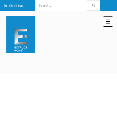
Search
Śledź nas
for: