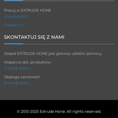
Pracuj w EXTRUDE HONE
Znajdź pracę
Prześlij CV
SKONTAKTUJ SIĘ Z NAMI
Zespół EXTRUDE HONE jest gotowy udzielić pomocy.
Wsparcie dot. produktów:
Email
|
Telefon
Obsługa zamówień:
Email
|
Telefon
© 2013-2025 Extrude Hone. All rights reserved.