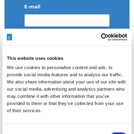
i
i
E-mail
*
p
o
c
z
t
Telefon
*
o
w
y
This website uses cookies
We use cookies to personalise content and ads, to
Kraj
*
provide social media features and to analyse our traffic.
We also share information about your use of our site with
our social media, advertising and analytics partners who
may combine it with other information that you’ve
Miasto
*
provided to them or that they’ve collected from your use
of their services.
Consent