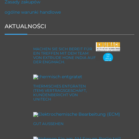
Zasady zakupów
ogólne warunki handlowe
AKTUALNOŚCI
MACHEN SIE SICH BEREIT FÜR
EIN TREFFEN MIT DEM TEAM
VON EXTRUDE HONE INDIA AUF
DER ENGIMACH.
THERMISCHES ENTGRATEN
(TEM) VERTRAGSGESCHÄFT,
KUNDENBERICHT VON
UNITECH
GUT AUSSEHEN