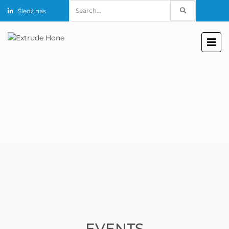
Search
Śledź nas
for:
EVENTS