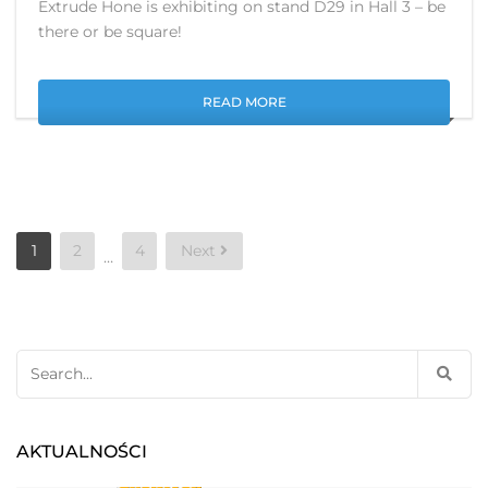
Extrude Hone is exhibiting on stand D29 in Hall 3 – be
there or be square!
READ MORE
Posts
1
2
4
Next
…
pagination
Search
for:
AKTUALNOŚCI