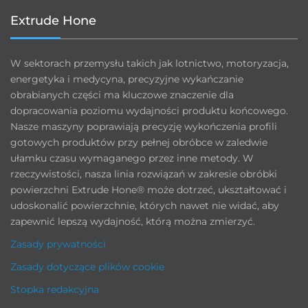
Extrude Hone
W sektorach przemysłu takich jak lotnictwo, motoryzacja,
energetyka i medycyna, precyzyjne wykańczanie
obrabianych części ma kluczowe znaczenie dla
dopracowania poziomu wydajności produktu końcowego.
Nasze maszyny poprawiają precyzję wykończenia profili
gotowych produktów przy pełnej obróbce w zaledwie
ułamku czasu wymaganego przez inne metody. W
rzeczywistości, nasza linia rozwiązań w zakresie obróbki
powierzchni Extrude Hone® może dotrzeć, ukształtować i
udoskonalić powierzchnie, których nawet nie widać, aby
zapewnić lepszą wydajność, którą można zmierzyć.
Zasady prywatności
Zasady dotyczące plików cookie
Stopka redakcyjna