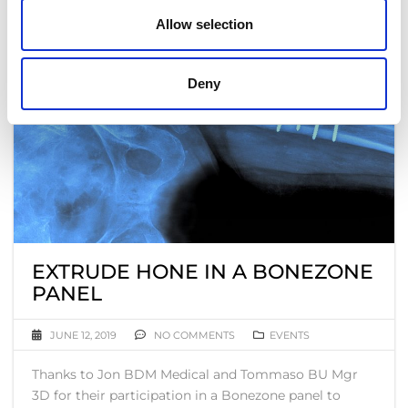
Allow selection
Deny
EXTRUDE HONE IN A BONEZONE
PANEL
JUNE 12, 2019
NO COMMENTS
EVENTS
Thanks to Jon BDM Medical and Tommaso BU Mgr
3D for their participation in a Bonezone panel to