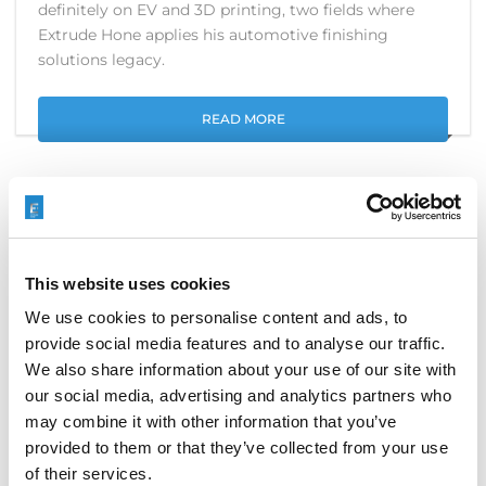
definitely on EV and 3D printing, two fields where
Extrude Hone applies his automotive finishing
solutions legacy.
READ MORE
EXTRUDE HONE AT AUTO EXPO
2020 – NEW DELHI, INDIA
This website uses cookies
We use cookies to personalise content and ads, to
JANUARY 6, 2020
NO COMMENTS
EVENTS
provide social media features and to analyse our traffic.
We also share information about your use of our site with
Extrude Hone India invites you to join us at “
Auto
our social media, advertising and analytics partners who
Expo- 2020
” Hall 9 – Booth No 20, from 6th to 9th of
may combine it with other information that you’ve
February at Pragati Maidan, New Delhi.
provided to them or that they’ve collected from your use
of their services.