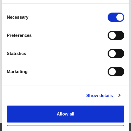
Consent
Necessary
Selection
THERMISCHES ENTGRATEN (TEM)
VERTRAGSGESCHÄFT, KUNDENBERICHT VON
Preferences
UNITECH
Statistics
GUT AUSSEHEN
Marketing
Show details
NEHMEN SIE AM AM FORUM BERLIN TEIL!
Allow all