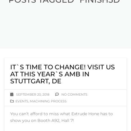
IT`S TIME TO CHANGE! VISIT US
AT THIS YEAR`S AMB IN
STUTTGART, DE
SEPTEMBER 20, 2018
NO COMMENTS
EVENTS
,
MACHINING PROCESS
You can’t afford to miss what Extrude Hone has to
show you on Booth A92, Hall 7!