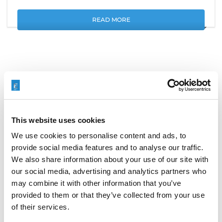
READ MORE
Search
for:
This website uses cookies
AKTUALNOŚCI
We use cookies to personalise content and ads, to
provide social media features and to analyse our traffic.
We also share information about your use of our site with
our social media, advertising and analytics partners who
may combine it with other information that you’ve
MACHEN SIE SICH BEREIT FÜR EIN TREFFEN MIT
provided to them or that they’ve collected from your use
DEM TEAM VON EXTRUDE HONE INDIA AUF DER
of their services.
ENGIMACH.