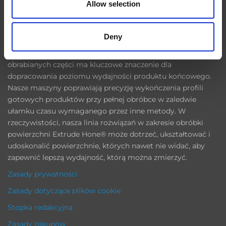
Allow selection
Extrude Hone
Deny
W sektorach przemysłu takich jak lotnictwo, motoryzacja,
energetyka i medycyna, precyzyjne wykańczanie
obrabianych części ma kluczowe znaczenie dla
dopracowania poziomu wydajności produktu końcowego.
Nasze maszyny poprawiają precyzję wykończenia profili
gotowych produktów przy pełnej obróbce w zaledwie
ułamku czasu wymaganego przez inne metody. W
rzeczywistości, nasza linia rozwiązań w zakresie obróbki
powierzchni Extrude Hone® może dotrzeć, ukształtować i
udoskonalić powierzchnie, których nawet nie widać, aby
zapewnić lepszą wydajność, którą można zmierzyć.
Zasady prywatności
Zasady dotyczące plików cookie
Stopka redakcyjna
Zasady zakupów