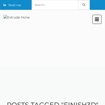
Search
Śledź nas
for:
POSTS TAGGED "FINISH3D"