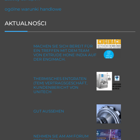
ogólne warunki handlowe
AKTUALNOŚCI
MACHEN SIE SICH BEREIT FÜR
EIN TREFFEN MIT DEM TEAM
VON EXTRUDE HONE INDIA AUF
DER ENGIMACH.
THERMISCHES ENTGRATEN
(TEM) VERTRAGSGESCHÄFT,
KUNDENBERICHT VON
UNITECH
GUT AUSSEHEN
NEHMEN SIE AM AM FORUM