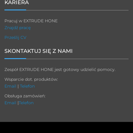
KARIERA
Pracuj w EXTRUDE HONE
Znajdź pracę
Prześlij CV
SKONTAKTUJ SIĘ Z NAMI
Zespół EXTRUDE HONE jest gotowy udzielić pomocy.
Wsparcie dot. produktów:
Email
|
Telefon
Obsługa zamówień:
Email
|
Telefon