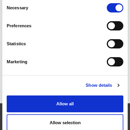
Consent
Necessary
THERMISCHES ENTGRATEN (TEM)
Selection
VERTRAGSGESCHÄFT, KUNDENBERICHT VON
UNITECH
Preferences
Statistics
GUT AUSSEHEN
Marketing
Show details
NEHMEN SIE AM AM FORUM BERLIN TEIL!
Allow all
Extrude Hone
Allow selection