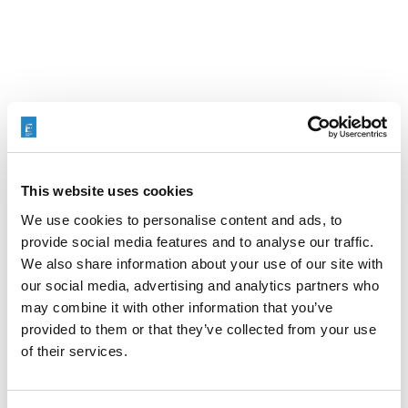
Search
for:
AKTUALNOŚCI
This website uses cookies
We use cookies to personalise content and ads, to
provide social media features and to analyse our traffic.
We also share information about your use of our site with
our social media, advertising and analytics partners who
MACHEN SIE SICH BEREIT FÜR EIN TREFFEN MIT
may combine it with other information that you’ve
DEM TEAM VON EXTRUDE HONE INDIA AUF DER
ENGIMACH.
provided to them or that they’ve collected from your use
of their services.