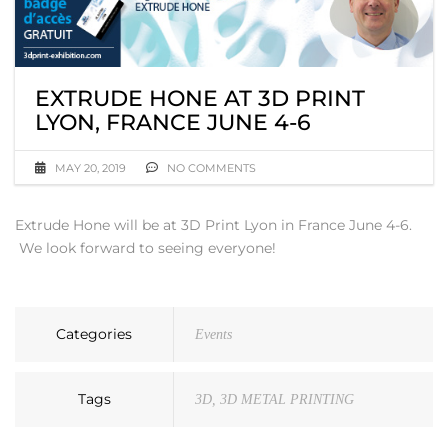
EXTRUDE HONE AT 3D PRINT
LYON, FRANCE JUNE 4-6
MAY 20, 2019
NO COMMENTS
Extrude Hone will be at 3D Print Lyon in France June 4-6.
We look forward to seeing everyone!
Categories
Events
Tags
3D
,
3D METAL PRINTING