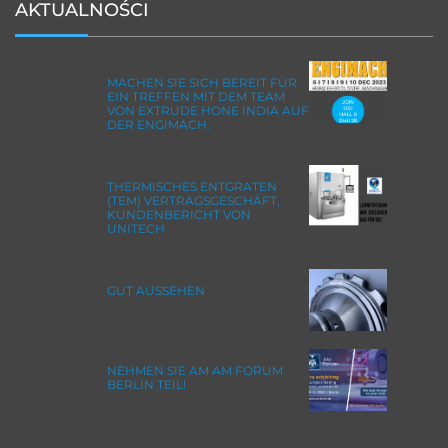
AKTUALNOŚCI
MACHEN SIE SICH BEREIT FÜR
EIN TREFFEN MIT DEM TEAM
VON EXTRUDE HONE INDIA AUF
DER ENGIMACH.
THERMISCHES ENTGRATEN
(TEM) VERTRAGSGESCHÄFT,
KUNDENBERICHT VON
UNITECH
GUT AUSSEHEN
NEHMEN SIE AM AM FORUM
BERLIN TEIL!