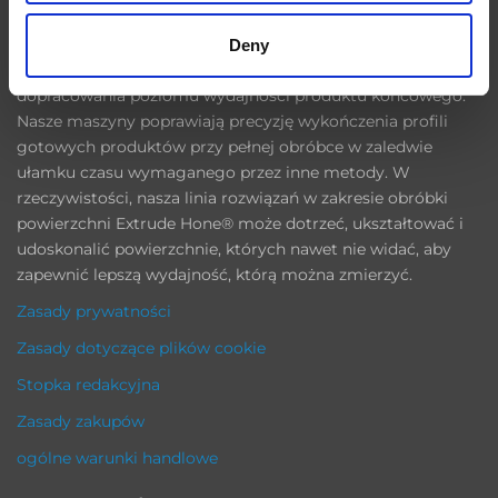
W sektorach przemysłu takich jak lotnictwo, motoryzacja,
energetyka i medycyna, precyzyjne wykańczanie
Deny
obrabianych części ma kluczowe znaczenie dla
dopracowania poziomu wydajności produktu końcowego.
Nasze maszyny poprawiają precyzję wykończenia profili
gotowych produktów przy pełnej obróbce w zaledwie
ułamku czasu wymaganego przez inne metody. W
rzeczywistości, nasza linia rozwiązań w zakresie obróbki
powierzchni Extrude Hone® może dotrzeć, ukształtować i
udoskonalić powierzchnie, których nawet nie widać, aby
zapewnić lepszą wydajność, którą można zmierzyć.
Zasady prywatności
Zasady dotyczące plików cookie
Stopka redakcyjna
Zasady zakupów
ogólne warunki handlowe