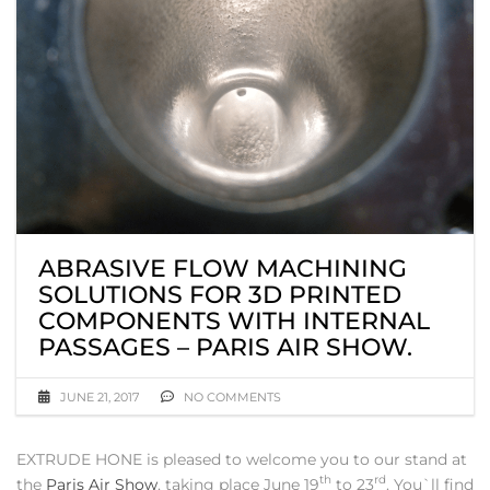
ABRASIVE FLOW MACHINING
SOLUTIONS FOR 3D PRINTED
COMPONENTS WITH INTERNAL
PASSAGES – PARIS AIR SHOW.
JUNE 21, 2017
NO COMMENTS
EXTRUDE HONE is pleased to welcome you to our stand at
th
rd
the
Paris Air Show
, taking place June 19
to 23
. You`ll find