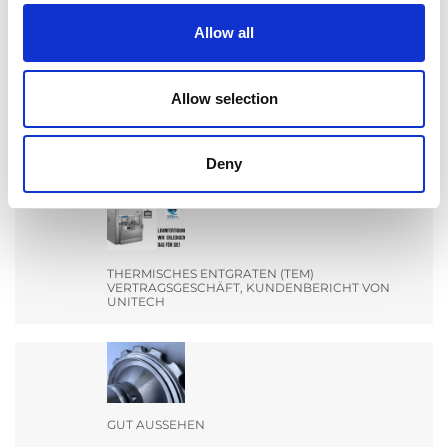
AKTUALNOŚCI
Allow all
Allow selection
MACHEN SIE SICH BEREIT FÜR EIN TREFFEN MIT
DEM TEAM VON EXTRUDE HONE INDIA AUF DER
ENGIMACH.
Deny
THERMISCHES ENTGRATEN (TEM)
VERTRAGSGESCHÄFT, KUNDENBERICHT VON
UNITECH
GUT AUSSEHEN