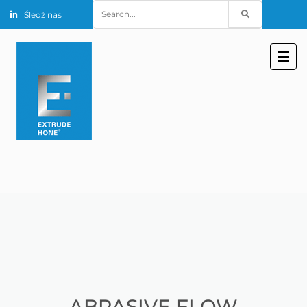
Search
Śledź nas
for:
ABRASIVE FLOW