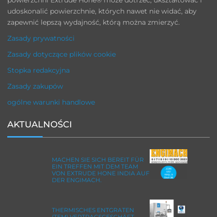
udoskonalić powierzchnie, których nawet nie widać, aby
zapewnić lepszą wydajność, którą można zmierzyć.
Zasady prywatności
Zasady dotyczące plików cookie
Stopka redakcyjna
Zasady zakupów
ogólne warunki handlowe
AKTUALNOŚCI
MACHEN SIE SICH BEREIT FÜR
EIN TREFFEN MIT DEM TEAM
VON EXTRUDE HONE INDIA AUF
DER ENGIMACH.
THERMISCHES ENTGRATEN
(TEM) VERTRAGSGESCHÄFT,