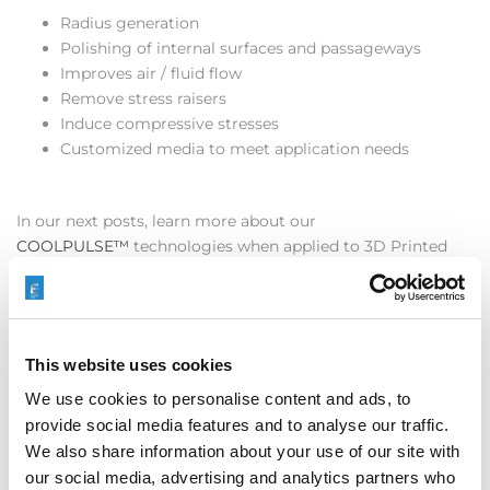
Radius generation
Polishing of internal surfaces and passageways
Improves air / fluid flow
Remove stress raisers
Induce compressive stresses
Customized media to meet application needs
In our next posts, learn more about our
COOLPULSE™
technologies when applied to 3D Printed
part finishing.
When at the booth you can also talk about the complete
This website uses cookies
Extrude Hone solutions covering the 3 main technologies
ECM
,
AFM
, and
TEM (Thermal deburring)
.
We use cookies to personalise content and ads, to
provide social media features and to analyse our traffic.
We also share information about your use of our site with
See you at
Paris Air Show
!
our social media, advertising and analytics partners who