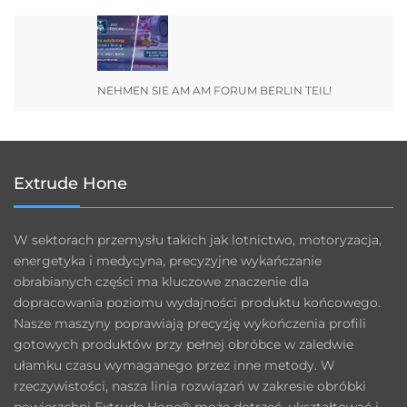
NEHMEN SIE AM AM FORUM BERLIN TEIL!
Extrude Hone
W sektorach przemysłu takich jak lotnictwo, motoryzacja,
energetyka i medycyna, precyzyjne wykańczanie
obrabianych części ma kluczowe znaczenie dla
dopracowania poziomu wydajności produktu końcowego.
Nasze maszyny poprawiają precyzję wykończenia profili
gotowych produktów przy pełnej obróbce w zaledwie
ułamku czasu wymaganego przez inne metody. W
rzeczywistości, nasza linia rozwiązań w zakresie obróbki
powierzchni Extrude Hone® może dotrzeć, ukształtować i