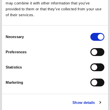
may combine it with other information that you’ve
provided to them or that they’ve collected from your use
of their services.
Categories
Events
Consent
3D METAL PRINTING
,
3D printed
Necessary
production tooling
,
Abrasive Flow
Selection
Tags
Machining
,
Aerospace
,
AFM
,
Events
,
Extrude Hone
,
Paris Air Show
Preferences
Statistics
Marketing
Search
for:
Show details