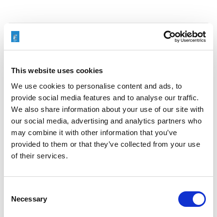
Search
for:
AKTUALNOŚCI
This website uses cookies
We use cookies to personalise content and ads, to
provide social media features and to analyse our traffic.
We also share information about your use of our site with
our social media, advertising and analytics partners who
MACHEN SIE SICH BEREIT FÜR EIN TREFFEN MIT
DEM TEAM VON EXTRUDE HONE INDIA AUF DER
may combine it with other information that you’ve
ENGIMACH.
provided to them or that they’ve collected from your use
of their services.
THERMISCHES ENTGRATEN (TEM)
VERTRAGSGESCHÄFT, KUNDENBERICHT VON
Consent
UNITECH
Necessary
Selection