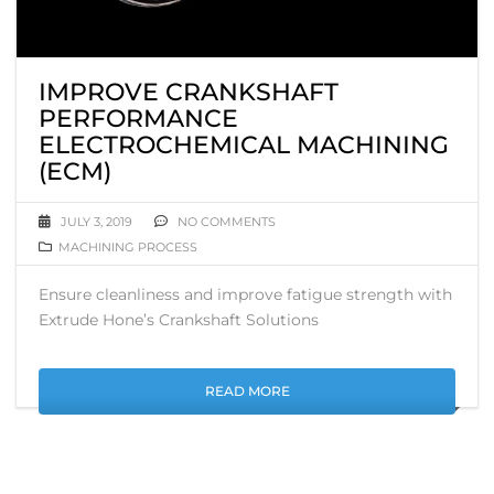
IMPROVE CRANKSHAFT
PERFORMANCE
ELECTROCHEMICAL MACHINING
(ECM)
JULY 3, 2019
NO COMMENTS
MACHINING PROCESS
Ensure cleanliness and improve fatigue strength with
Extrude Hone’s Crankshaft Solutions
READ MORE