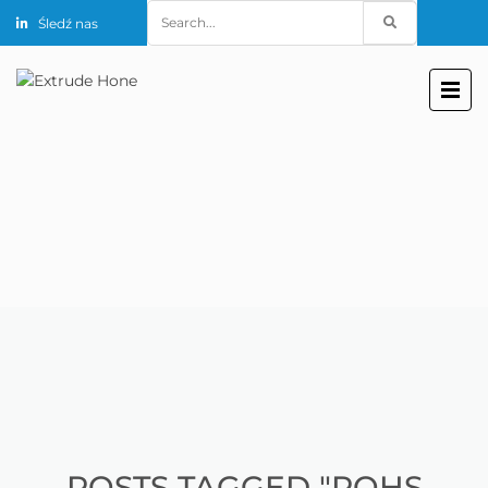
Search
Śledź nas
for:
POSTS TAGGED "ROHS