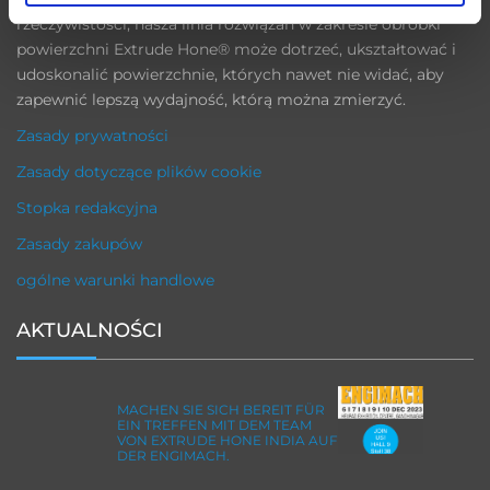
rzeczywistości, nasza linia rozwiązań w zakresie obróbki
powierzchni Extrude Hone® może dotrzeć, ukształtować i
udoskonalić powierzchnie, których nawet nie widać, aby
zapewnić lepszą wydajność, którą można zmierzyć.
Zasady prywatności
Zasady dotyczące plików cookie
Stopka redakcyjna
Zasady zakupów
ogólne warunki handlowe
AKTUALNOŚCI
MACHEN SIE SICH BEREIT FÜR
EIN TREFFEN MIT DEM TEAM
VON EXTRUDE HONE INDIA AUF
DER ENGIMACH.