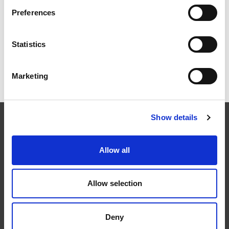
Preferences
GUT AUSSEHEN
Statistics
NEHMEN SIE AM AM FORUM BERLIN TEIL!
Marketing
Show details
Extrude Hone
Allow all
W sektorach przemysłu takich jak lotnictwo, motoryzacja,
energetyka i medycyna, precyzyjne wykańczanie
obrabianych części ma kluczowe znaczenie dla
Allow selection
dopracowania poziomu wydajności produktu końcowego.
Nasze maszyny poprawiają precyzję wykończenia profili
gotowych produktów przy pełnej obróbce w zaledwie
Deny
ułamku czasu wymaganego przez inne metody. W