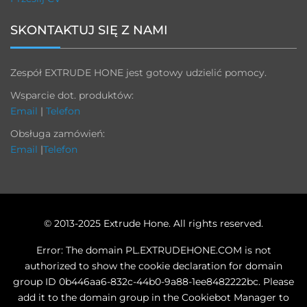
SKONTAKTUJ SIĘ Z NAMI
Zespół EXTRUDE HONE jest gotowy udzielić pomocy.
Wsparcie dot. produktów:
Email
|
Telefon
Obsługa zamówień:
Email
|
Telefon
© 2013-2025 Extrude Hone. All rights reserved.
Error: The domain PL.EXTRUDEHONE.COM is not
authorized to show the cookie declaration for domain
group ID 0b446aa6-832c-44b0-9a88-1ee8482222bc. Please
add it to the domain group in the Cookiebot Manager to