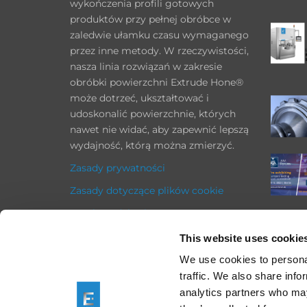
wykończenia profili gotowych
produktów przy pełnej obróbce w
zaledwie ułamku czasu wymaganego
przez inne metody. W rzeczywistości,
nasza linia rozwiązań w zakresie
obróbki powierzchni Extrude Hone®
może dotrzeć, ukształtować i
udoskonalić powierzchnie, których
nawet nie widać, aby zapewnić lepszą
wydajność, którą można zmierzyć.
Zasady prywatności
Zasady dotyczące plików cookie
Stopka redakcyjna
Zasady zakupów
This website uses cookie
ogólne warunki handlowe
We use cookies to personal
traffic. We also share info
analytics partners who may