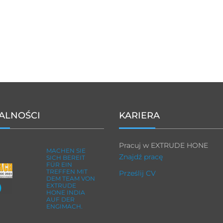
ALNOŚCI
KARIERA
Pracuj w EXTRUDE HONE
MACHEN SIE
Znajdź pracę
SICH BEREIT
FÜR EIN
TREFFEN MIT
Prześlij CV
DEM TEAM VON
EXTRUDE
HONE INDIA
AUF DER
ENGIMACH.