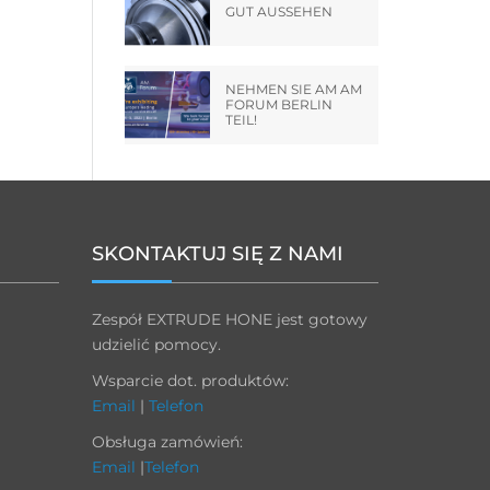
GUT AUSSEHEN
NEHMEN SIE AM AM
FORUM BERLIN
TEIL!
SKONTAKTUJ SIĘ Z NAMI
Zespół EXTRUDE HONE jest gotowy
udzielić pomocy.
Wsparcie dot. produktów:
Email
|
Telefon
Obsługa zamówień:
Email
|
Telefon