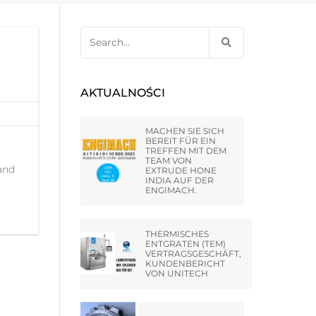
– HUNTLEY –
 KSIĘGI
Search
 EXTRUDE
for:
– STERLING
AKTUALNOŚCI
RSIDE
MACHEN SIE SICH
BEREIT FÜR EIN
TREFFEN MIT DEM
A PVT LTD
TEAM VON
 and
EXTRUDE HONE
INDIA AUF DER
NGHAI) CO.,
ENGIMACH.
THERMISCHES
 MISATO –
ENTGRATEN (TEM)
VERTRAGSGESCHÄFT,
KUNDENBERICHT
VON UNITECH