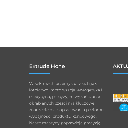
Extrude Hone
AKTU
W sektorach przemysłu takich jak
lotnictwo, motoryzacja, energetyka i
medycyna, precyzyjne wykańczanie
obrabianych części ma kluczowe
znaczenie dla dopracowania poziomu
wydajności produktu końcowego.
Nasze maszyny poprawiają precyzję