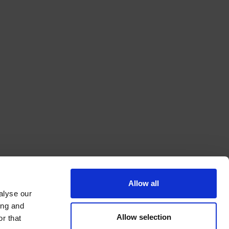
Allow all
alyse our
ing and
Allow selection
r that