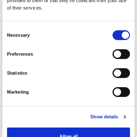
provided to them or that they’ve collected from your use
of their services.
Consent
Necessary
Selection
Categories
Machining Process
Preferences
barrel
,
Electrochemical (ECM)
Tags
rifling
,
Firearm
,
firearm jamming
,
rifling
Statistics
Marketing
Show details
Search
for:
Allow all