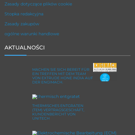
Zasady dotyczące plików cookie
Stopka redakcyjna
Zasady zakupów
ogólne warunki handlowe
AKTUALNOŚCI
MACHEN SIE SICH BEREIT FÜR
EIN TREFFEN MIT DEM TEAM
VON EXTRUDE HONE INDIA AUF
DER ENGIMACH.
THERMISCHES ENTGRATEN
(TEM) VERTRAGSGESCHÄFT,
KUNDENBERICHT VON
UNITECH