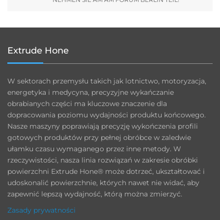
Extrude Hone
W sektorach przemysłu takich jak lotnictwo, motoryzacja,
energetyka i medycyna, precyzyjne wykańczanie
obrabianych części ma kluczowe znaczenie dla
dopracowania poziomu wydajności produktu końcowego.
Nasze maszyny poprawiają precyzję wykończenia profili
gotowych produktów przy pełnej obróbce w zaledwie
ułamku czasu wymaganego przez inne metody. W
rzeczywistości, nasza linia rozwiązań w zakresie obróbki
powierzchni Extrude Hone® może dotrzeć, ukształtować i
udoskonalić powierzchnie, których nawet nie widać, aby
zapewnić lepszą wydajność, którą można zmierzyć.
Zasady prywatności