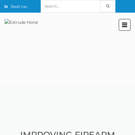
Search
Śledź nas
for:
IMPROVING FIREARM